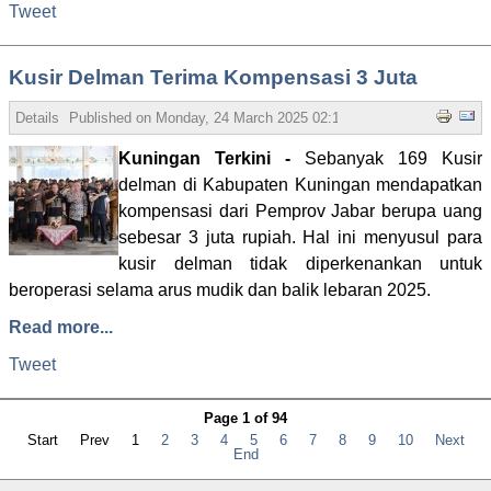
Tweet
Kusir Delman Terima Kompensasi 3 Juta
Details
Published on
Monday, 24 March 2025 02:15
Written by Admin
Hi
Kuningan Terkini -
Sebanyak 169 Kusir
delman di Kabupaten Kuningan mendapatkan
kompensasi dari Pemprov Jabar berupa uang
sebesar 3 juta rupiah. Hal ini menyusul para
kusir delman tidak diperkenankan untuk
beroperasi selama arus mudik dan balik lebaran 2025.
Read more...
Tweet
Page 1 of 94
Start
Prev
1
2
3
4
5
6
7
8
9
10
Next
End