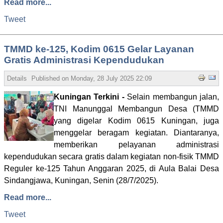
Read more...
Tweet
TMMD ke-125, Kodim 0615 Gelar Layanan
Gratis Administrasi Kependudukan
Details
Published on
Monday, 28 July 2025 22:09
Written by Admin
Hits
Kuningan Terkini -
Selain membangun jalan,
TNI Manunggal Membangun Desa (TMMD
yang digelar Kodim 0615 Kuningan, juga
menggelar beragam kegiatan. Diantaranya,
memberikan pelayanan administrasi
kependudukan secara gratis dalam kegiatan non-fisik TMMD
Reguler ke-125 Tahun Anggaran 2025, di Aula Balai Desa
Sindangjawa, Kuningan, Senin (28/7/2025).
Read more...
Tweet