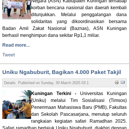
Negara (ASN) Kabupaten Kuningan terhadap
korban bencana nasional dan daerah kembali
ditunjukkan. Melalui penggalangan dana
solidaritas yang dikoordinasikan bersama
Badan Amil Zakat Nasional (Baznas), ASN Kuningan
berhasil menghimpun dana sekitar Rp1,1 miliar.
Read more...
Tweet
Uniku Ngabuburit, Bagikan 4.000 Paket Takjil
Details
Published on
Sunday, 30 March 2025 03:11
Written by Admin
Hi
Kuningan Terkini -
Universitas Kuningan
(Uniku) melalui Tim Sosialisasi (Timsos)
Penerimaan Mahasiswa Baru (PMB), Fakultas
dan Sekolah Pascasarjana, menutup seluruh
rangkaian kegiatan safari Ramadhan 2025.
Safari ramadhan bertajuk Uniku Ngabuburit, diakhiri dengan