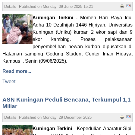
Details
Published on
Monday, 09 June 2025 15:21
Written by Admin
Hit
Kuningan Terkini -
Momen Hari Raya Idul
Adha 10 Dzulhijah 1446 Hijriyah, Universitas
Kuningan (Uniku) kurban 2 ekor sapi dan 9
ekor kambing. Proses pelaksanaan
penyembelihan hewan kurban dipusatkan di
Halaman samping Gedung Student Center Iman Hidayat
Kampus I, Senin (09/06/2025).
Read more...
Tweet
ASN Kuningan Peduli Bencana, Terkumpul 1,1
Miliar
Details
Published on
Monday, 29 December 2025 10:44
Written by Admi
Kuningan Terkini -
Kepedulian Aparatur Sipil