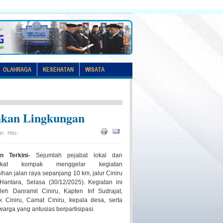
OLAHRAGA
KESEHATAN
WISATA
hkan Lingkungan
in
Hits:
n Terkini-
Sejumlah pejabat lokal dan
rakat kompak menggelar kegiatan
han jalan raya sepanjang 10 km, jalur Ciniru
Hantara, Selasa (30/12/2025). Kegiatan ini
oleh Danramil Ciniru, Kapten Inf Sudrajat,
k Ciniru, Camat Ciniru, kepala desa, serta
warga yang antusias berpartisipasi.