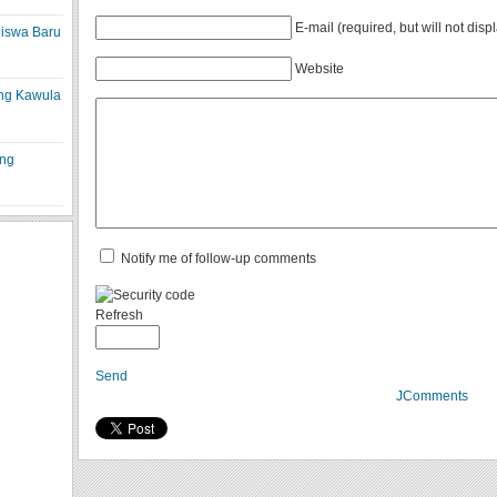
E-mail (required, but will not disp
hiswa Baru
Website
ng Kawula
ung
Notify me of follow-up comments
Refresh
Send
JComments