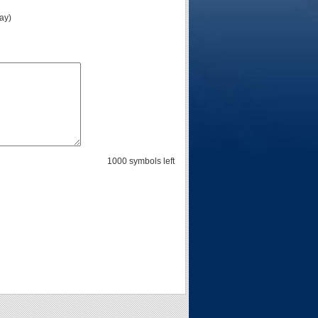
lay)
1000
symbols left