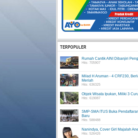
TERPOPULER
Rumah Cantik AINI Dibanjiri Pen
Hits: 705907
Milad H Aruman - 4 CRF230, Ber
Meriah
Hits: 636325
Objek Wisata Ipukan, Miliki 3 Cur
Hits: 619087
SMP-SMA ITUS Buka Pendaftara
Baru
Hits: 588488
Nanindya, Cover Girl Majalah An
Hits: 526426