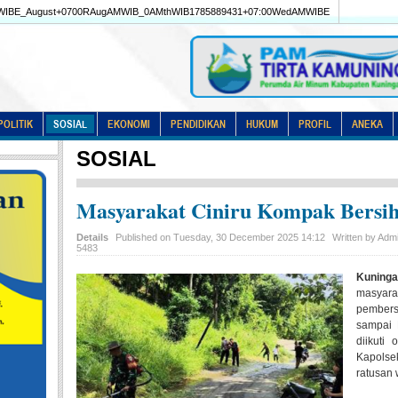
IBE_August+0700RAugAMWIB_0AMthWIB1785889431+07:00WedAMWIBE
POLITIK
SOSIAL
EKONOMI
PENDIDIKAN
HUKUM
PROFIL
ANEKA
SOSIAL
Masyarakat Ciniru Kompak Bersi
Details
Published on Tuesday, 30 December 2025 14:12
Written by Adm
5483
Kuninga
masya
pembersi
sampai 
diikuti 
Kapolse
ratusan 