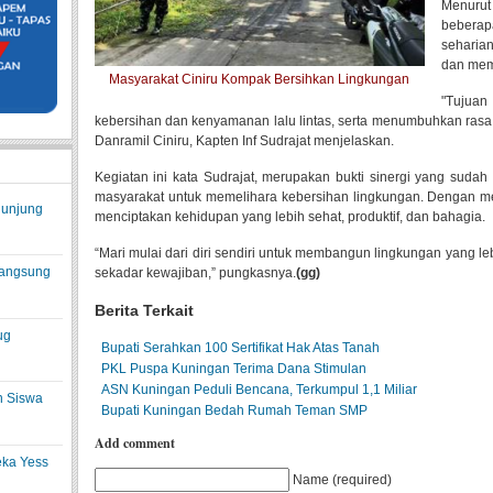
Menurut
beberap
seharia
dan mem
Masyarakat Ciniru Kompak Bersihkan Lingkungan
"Tujuan
kebersihan dan kenyamanan lalu lintas, serta menumbuhkan rasa
Danramil Ciniru, Kapten Inf Sudrajat menjelaskan.
Kegiatan ini kata Sudrajat, merupakan bukti sinergi yang sudah 
masyarakat untuk memelihara kebersihan lingkungan. Dengan me
gunjung
menciptakan kehidupan yang lebih sehat, produktif, dan bahagia.
“Mari mulai dari diri sendiri untuk membangun lingkungan yang l
langsung
sekadar kewajiban,” pungkasnya.
(gg)
Berita Terkait
ug
Bupati Serahkan 100 Sertifikat Hak Atas Tanah
PKL Puspa Kuningan Terima Dana Stimulan
ASN Kuningan Peduli Bencana, Terkumpul 1,1 Miliar
n Siswa
Bupati Kuningan Bedah Rumah Teman SMP
Add comment
eka Yess
Name (required)